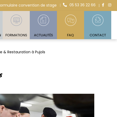
05 53 36 22 66
Formulaire convention de stage
N
FORMATIONS
ACTUALITÉS
FAQ
CONTACT
e & Restauration à Pujols
S