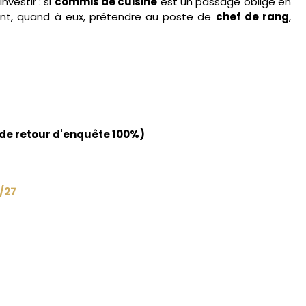
vestir : si
commis de cuisine
est un passage obligé en
ront, quand à eux, prétendre au poste de
chef de rang
,
x de retour d'enquête 100%)
/27