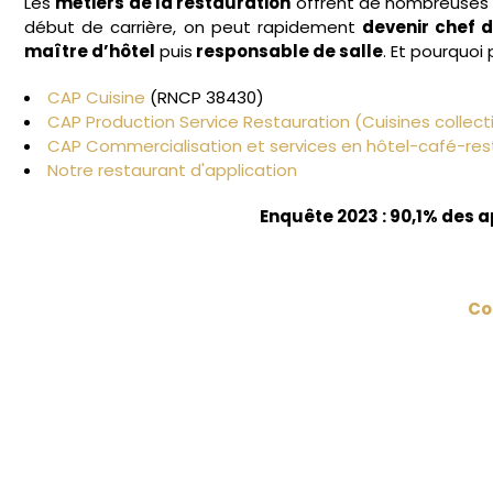
Les
métiers de la restauration
offrent de nombreuses pe
début de carrière, on peut rapidement
devenir chef d
maître d’hôtel
puis
responsable de salle
. Et pourquoi
CAP Cuisine
(RNCP
38430
)
CAP Production Service Restauration (Cuisines collect
CAP Commercialisation et services en hôtel-café-res
Notre restaurant d'application
Enquête 2023 : 90,1% des a
Co