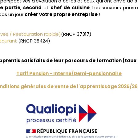
rspectives d’évolution à celles et ceux qui ont envie de s’in
e partie
,
second
et
chef de cuisine
. Les serveurs pour
 pas un jour
créer votre propre entreprise
!
ives / Restauration rapide)
(RNCP
37317
)
taurant
(RNCP
38424
)
pprentis satisfaits de leur parcours de formation (tau
Tarif Pension - Interne/Demi-pensionnaire
nditions générales de vente de l'apprentissage 2025/26