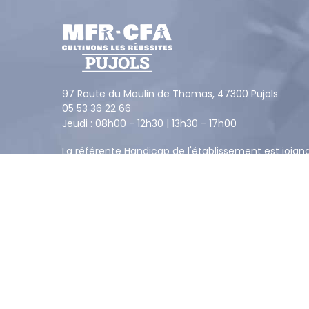
97 Route du Moulin de Thomas,
47300
Pujols
05 53 36 22 66
Jeudi : 08h00 - 12h30 | 13h30 - 17h00
La référente Handicap de l'établissement est joign
au
05 53 36 22 66
ou par email
mfr.pujols@mfr.a
Suivez-nous !