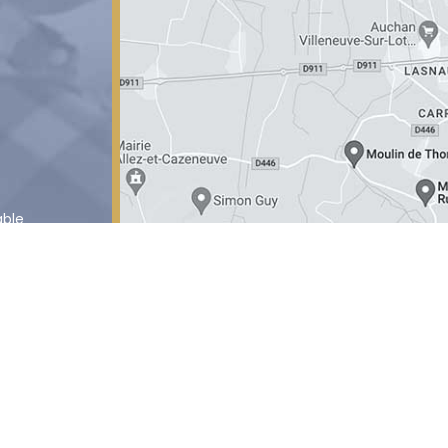
able
sso.fr