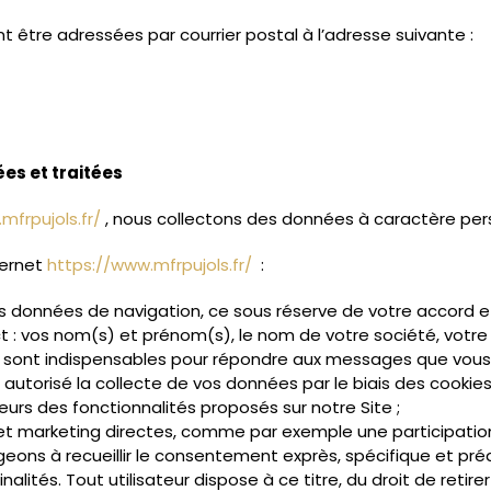
être adressées par courrier postal à l’adresse suivante :
ées et traitées
mfrpujols.fr/
, nous collectons des données à caractère perso
ternet
https://www.mfrpujols.fr/
:
des données de navigation, ce sous réserve de votre accord 
 : vos nom(s) et prénom(s), le nom de votre société, votre 
s sont indispensables pour répondre aux messages que vous 
autorisé la collecte de vos données par le biais des cookies
sateurs des fonctionnalités proposés sur notre Site ;
et marketing directes, comme par exemple une participation
ons à recueillir le consentement exprès, spécifique et préa
finalités. Tout utilisateur dispose à ce titre, du droit de r