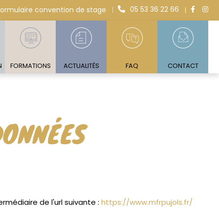
05 53 36 22 66
Formulaire convention de stage
N
FORMATIONS
ACTUALITÉS
FAQ
CONTACT
 DONNÉES
médiaire de l'url suivante :
https://www.mfrpujols.fr/