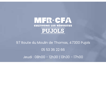
97 Route du Moulin de Thomas,
47300
Pujols
05 53 36 22 66
Jeudi : 08h00 - 12h30 | 13h30 - 17h00
La référente Handicap de l'établissement est joignable
au
05 53 36 22 66
ou par email
mfr.pujols@mfr.asso.fr
Suivez-nous !