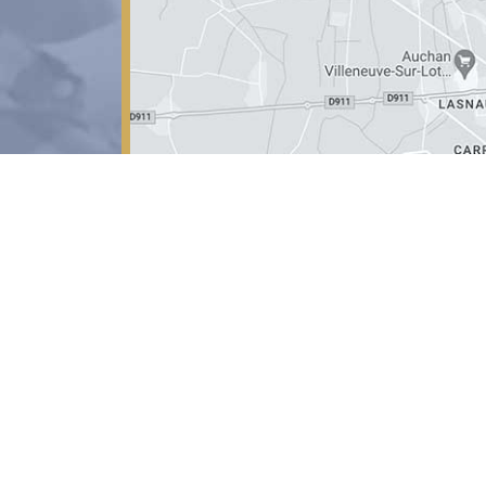
able
sso.fr