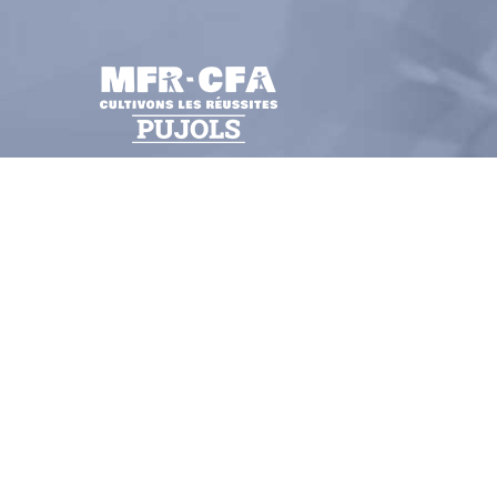
97 Route du Moulin de Thomas,
47300
Pujols
05 53 36 22 66
Samedi : Fermé
La référente Handicap de l'établissement est joign
au
05 53 36 22 66
ou par email
mfr.pujols@mfr.a
Suivez-nous !