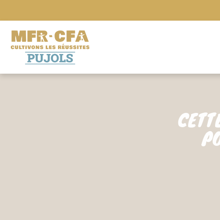
CETT
PO