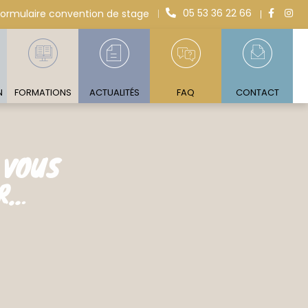
05 53 36 22 66
Formulaire convention de stage
N
FORMATIONS
ACTUALITÉS
FAQ
CONTACT
 VOUS
AR…